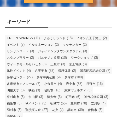
キーワード
(11)
(18)
(2)
GREEN SPRINGS
よみうりランド
イオン八王子滝山
(7)
(2)
(2)
イベント
イルミネーション
キッチンカー
(3)
(3)
サンサンロード
ジャイアンツタウンスタジアム
(2)
(10)
(3)
スタンプラリー
パルテノン多摩
ワークショップ
(3)
(3)
(3)
ヴィータモールせいせき
三鷹市
京王電鉄
(4)
(33)
(2)
(7)
体験イベント
八王子市
収穫体験
国営昭和記念公園
(27)
(9)
(100)
多摩センター
多摩中央公園
多摩市
(7)
(4)
(38)
(16)
多摩都市モノレール
小金井市
府中市
日野市
(3)
(3)
(16)
(3)
明星大学
映画
昭島市
東京ヴェルディ
(3)
(3)
(3)
(6)
(3)
東村山市
永山駅
深大寺
町田市
神代植物公園
(5)
(3)
(56)
(78)
(4)
福生市
秋イベント
稲城市
立川市
立川駅
(3)
(27)
(4)
(39)
(5)
羽村市
聖蹟桜ヶ丘
花火
調布市
青梅市
(7)
高尾山