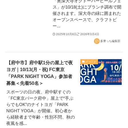
「奥深大寺オクトーバービールフェ
ス」が10/18(土)にブランチ調布で開
催されます。深大寺の緑に囲まれた
オープンスペースで、クラフトビ
ー...
2025年10月8日
2026年3月4日
多摩っち編集部
【府中市】府中駅1分の屋上で夜
イベント
ヨガ｜10/13(月・祝) FC東京
「PARK NIGHT YOGA」参加者
募集＜先着50名＞
スポーツの日の夜、府中駅すぐの
「FC東京パーク府中」屋上で“手ぶ
らでもOK”のナイトヨガ「PARK
NIGHT YOGA」が開催。初心者か
ら経験者まで年齢・性別不問、秋の
夜風を感...