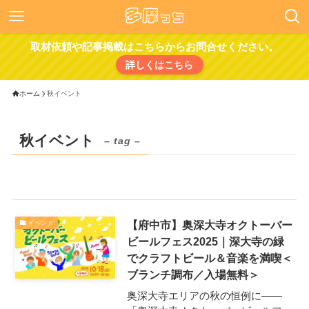
取材依頼や記事掲載はこちらからお問合せください。
詳しくはこちら
ホーム
秋イベント
秋イベント
– tag –
【府中市】奥深大寺オクトーバー
イベント
ビールフェス2025｜深大寺の緑
でクラフトビール＆音楽を満喫＜
ブランチ調布／入場無料＞
奥深大寺エリアの秋の恒例に——