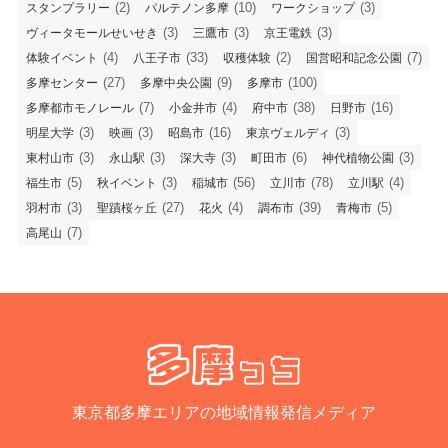
(2)
(10)
(3)
スタンプラリー
パルテノン多摩
ワークショップ
(3)
(3)
(3)
ヴィータモールせいせき
三鷹市
京王電鉄
(4)
(33)
(2)
(7)
体験イベント
八王子市
収穫体験
国営昭和記念公園
(27)
(9)
(100)
多摩センター
多摩中央公園
多摩市
(7)
(4)
(38)
(16)
多摩都市モノレール
小金井市
府中市
日野市
(3)
(3)
(16)
(3)
明星大学
映画
昭島市
東京ヴェルディ
(3)
(3)
(3)
(6)
(3)
東村山市
永山駅
深大寺
町田市
神代植物公園
(5)
(3)
(56)
(78)
(4)
福生市
秋イベント
稲城市
立川市
立川駅
(3)
(27)
(4)
(39)
(5)
羽村市
聖蹟桜ヶ丘
花火
調布市
青梅市
(7)
高尾山
東京都多摩エリアの地域情報発信メディア