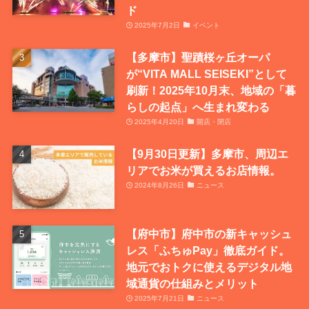
ド
2025年7月2日
イベント
【多摩市】聖蹟桜ヶ丘オーパ
が“VITA MALL SEISEKI”として
刷新！2025年10月末、地域の「暮
らしの起点」へ生まれ変わる
2025年4月20日
開店・閉店
【9月30日更新】多摩市、周辺エ
リアでお米が買えるお店情報。
2024年8月26日
ニュース
【府中市】府中市の新キャッシュ
レス「ふちゅPay」徹底ガイド。
地元でおトクに使えるデジタル地
域通貨の仕組みとメリット
2025年7月21日
ニュース