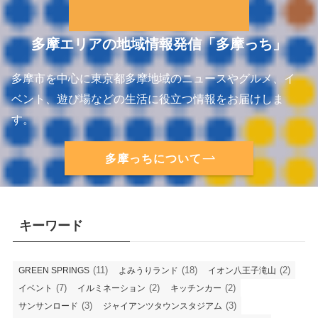
多摩エリアの地域情報発信「多摩っち」
多摩市を中心に東京都多摩地域のニュースやグルメ、イ
ベント、遊び場などの生活に役立つ情報をお届けしま
す。
多摩っちについて
キーワード
(11)
(18)
(2)
GREEN SPRINGS
よみうりランド
イオン八王子滝山
(7)
(2)
(2)
イベント
イルミネーション
キッチンカー
(3)
(3)
サンサンロード
ジャイアンツタウンスタジアム