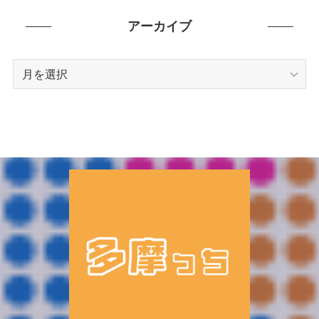
ゴ
リ
アーカイブ
ー
ア
ー
カ
イ
ブ