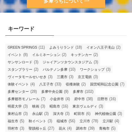
多摩っちについて
キーワード
(11)
(18)
(2)
GREEN SPRINGS
よみうりランド
イオン八王子滝山
(8)
(2)
(2)
イベント
イルミネーション
キッチンカー
(3)
(3)
サンサンロード
ジャイアンツタウンスタジアム
(2)
(10)
(3)
スタンプラリー
パルテノン多摩
ワークショップ
(3)
(3)
(3)
ヴィータモールせいせき
三鷹市
京王電鉄
(4)
(33)
(2)
(7)
体験イベント
八王子市
収穫体験
国営昭和記念公園
(28)
(9)
(102)
多摩センター
多摩中央公園
多摩市
(7)
(4)
(38)
(16)
多摩都市モノレール
小金井市
府中市
日野市
(3)
(3)
(16)
(3)
明星大学
映画
昭島市
東京ヴェルディ
(3)
(3)
(3)
(6)
(3)
東村山市
永山駅
深大寺
町田市
神代植物公園
(5)
(3)
(56)
(78)
(4)
福生市
秋イベント
稲城市
立川市
立川駅
(3)
(27)
(4)
(39)
(5)
羽村市
聖蹟桜ヶ丘
花火
調布市
青梅市