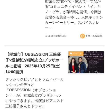
稲城市の“食べて・飲んで・つなが
る”コミュニティイベント「イナギ
ノトビラ」が第6回を開催。今回は
会場を若葉台へ移し、人気キッチン
カーやベーカリー、スパイスカレ
ー...
2025年10月16日
多摩っち編集部
【稲城市】OBSESSION 三舩優
イベント
子×堀越彰が稲城市立iプラザホー
ルに登場｜2025年10月25日(土)
14:00開演
クラシックピアノとドラム／パーカ
ッションのデュオ
「OBSESSION（オブセッショ
ン）」が、稲城市立iプラザホール
にやってきます。出演はピアニスト
三舩優子さんとドラマ...