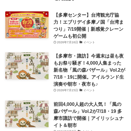
【多摩センター】台湾観光庁協
力！エブリデイ多摩ノ国「台湾ま
つり」7/19開催｜新感覚クレーン
ゲームも初公開
2026年7月16日
イベント
【多摩市・諏訪】今週末は昼も夜
もお祭り騒ぎ！4,000人集まった
新名物「風の森バザール」Vol.2が
7/18・19に開催。アイルランド生
演奏や朝市・夜市も♪
2026年7月15日
イベント
前回4,000人超の大人気！「風の
森バザール」Vol.2が7/18・19 多
摩市諏訪で開催｜アイリッシュナ
イト＆朝市