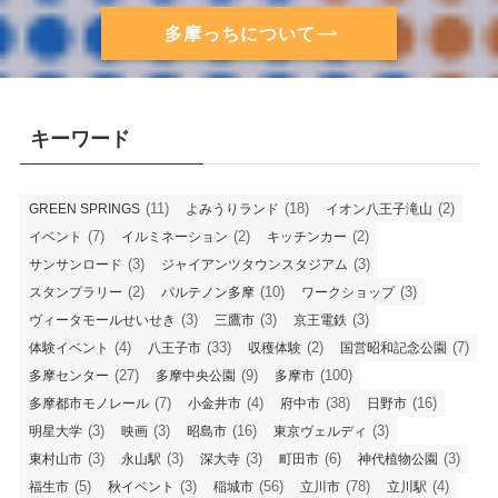
多摩っちについて
キーワード
(11)
(18)
(2)
GREEN SPRINGS
よみうりランド
イオン八王子滝山
(7)
(2)
(2)
イベント
イルミネーション
キッチンカー
(3)
(3)
サンサンロード
ジャイアンツタウンスタジアム
(2)
(10)
(3)
スタンプラリー
パルテノン多摩
ワークショップ
(3)
(3)
(3)
ヴィータモールせいせき
三鷹市
京王電鉄
(4)
(33)
(2)
(7)
体験イベント
八王子市
収穫体験
国営昭和記念公園
(27)
(9)
(100)
多摩センター
多摩中央公園
多摩市
(7)
(4)
(38)
(16)
多摩都市モノレール
小金井市
府中市
日野市
(3)
(3)
(16)
(3)
明星大学
映画
昭島市
東京ヴェルディ
(3)
(3)
(3)
(6)
(3)
東村山市
永山駅
深大寺
町田市
神代植物公園
(5)
(3)
(56)
(78)
(4)
福生市
秋イベント
稲城市
立川市
立川駅