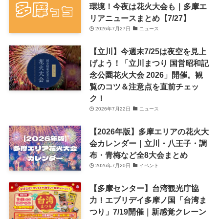
環境！今夜は花火大会も｜多摩エ
リアニュースまとめ【7/27】
2026年7月27日
ニュース
【立川】今週末7/25は夜空を見上
げよう！「立川まつり 国営昭和記
念公園花火大会 2026」開催。観
覧のコツ＆注意点を直前チェッ
ク！
2026年7月22日
ニュース
【2026年版】多摩エリアの花火大
会カレンダー｜立川・八王子・調
布・青梅など全8大会まとめ
2026年7月20日
イベント
【多摩センター】台湾観光庁協
力！エブリデイ多摩ノ国「台湾ま
つり」7/19開催｜新感覚クレーン