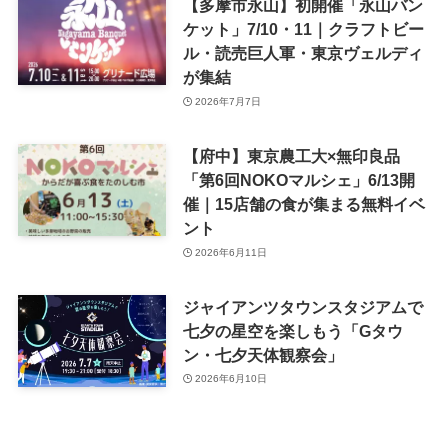
【多摩市永山】初開催「永山バン
ケット」7/10・11｜クラフトビー
ル・読売巨人軍・東京ヴェルディ
が集結
2026年7月7日
【府中】東京農工大×無印良品
「第6回NOKOマルシェ」6/13開
催｜15店舗の食が集まる無料イベ
ント
2026年6月11日
ジャイアンツタウンスタジアムで
七夕の星空を楽しもう「Gタウ
ン・七夕天体観察会」
2026年6月10日