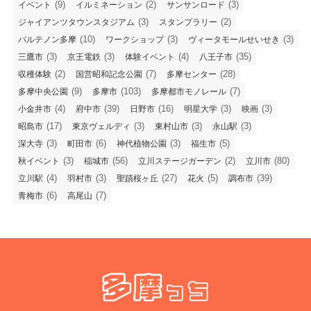
(9)
(2)
(3)
イベント
イルミネーション
サンサンロード
(3)
(2)
ジャイアンツタウンスタジアム
スタンプラリー
(10)
(3)
(3)
パルテノン多摩
ワークショップ
ヴィータモールせいせき
(3)
(3)
(4)
(35)
三鷹市
京王電鉄
体験イベント
八王子市
(2)
(7)
(28)
収穫体験
国営昭和記念公園
多摩センター
(9)
(103)
(7)
多摩中央公園
多摩市
多摩都市モノレール
(4)
(39)
(16)
(3)
(3)
小金井市
府中市
日野市
明星大学
映画
(17)
(3)
(3)
(3)
昭島市
東京ヴェルディ
東村山市
永山駅
(3)
(6)
(3)
(5)
深大寺
町田市
神代植物公園
福生市
(3)
(56)
(2)
(80)
秋イベント
稲城市
立川ステージガーデン
立川市
(4)
(3)
(27)
(5)
(39)
立川駅
羽村市
聖蹟桜ヶ丘
花火
調布市
(6)
(7)
青梅市
高尾山