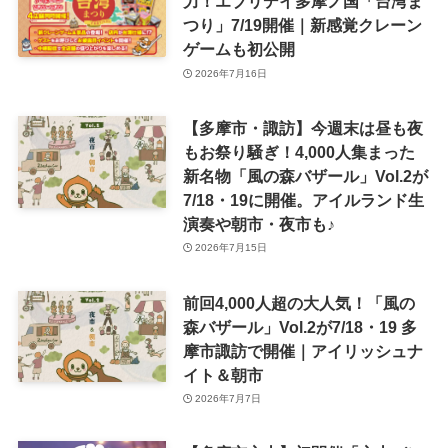
力！エブリデイ多摩ノ国「台湾ま
つり」7/19開催｜新感覚クレーン
ゲームも初公開
2026年7月16日
【多摩市・諏訪】今週末は昼も夜
もお祭り騒ぎ！4,000人集まった
新名物「風の森バザール」Vol.2が
7/18・19に開催。アイルランド生
演奏や朝市・夜市も♪
2026年7月15日
前回4,000人超の大人気！「風の
森バザール」Vol.2が7/18・19 多
摩市諏訪で開催｜アイリッシュナ
イト＆朝市
2026年7月7日