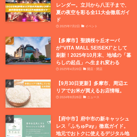
レンダー。立川から八王子まで、
夏の夜空を彩る全11大会徹底ガイ
ド
2025年7月2日
イベント
【多摩市】聖蹟桜ヶ丘オーパ
が“VITA MALL SEISEKI”として
刷新！2025年10月末、地域の「暮
らしの起点」へ生まれ変わる
2025年4月20日
開店・閉店
【9月30日更新】多摩市、周辺エ
リアでお米が買えるお店情報。
2024年8月26日
ニュース
【府中市】府中市の新キャッシュ
レス「ふちゅPay」徹底ガイド。
地元でおトクに使えるデジタル地