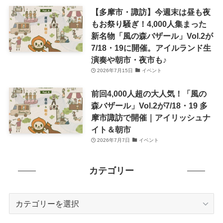
【多摩市・諏訪】今週末は昼も夜
もお祭り騒ぎ！4,000人集まった
新名物「風の森バザール」Vol.2が
7/18・19に開催。アイルランド生
演奏や朝市・夜市も♪
2026年7月15日
イベント
前回4,000人超の大人気！「風の
森バザール」Vol.2が7/18・19 多
摩市諏訪で開催｜アイリッシュナ
イト＆朝市
2026年7月7日
イベント
カテゴリー
カ
テ