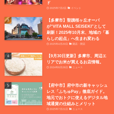
ド
2025年7月2日
イベント
【多摩市】聖蹟桜ヶ丘オーパ
が“VITA MALL SEISEKI”として
刷新！2025年10月末、地域の「暮
らしの起点」へ生まれ変わる
2025年4月20日
開店・閉店
【9月30日更新】多摩市、周辺エ
リアでお米が買えるお店情報。
2024年8月26日
ニュース
【府中市】府中市の新キャッシュ
レス「ふちゅPay」徹底ガイド。
地元でおトクに使えるデジタル地
域通貨の仕組みとメリット
2025年7月21日
ニュース