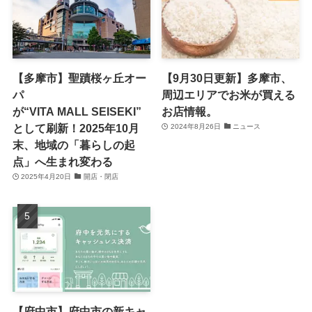
【多摩市】聖蹟桜ヶ丘オー
【9月30日更新】多摩市、
パ
周辺エリアでお米が買える
が“VITA MALL SEISEKI”
お店情報。
として刷新！2025年10月
2024年8月26日
ニュース
末、地域の「暮らしの起
点」へ生まれ変わる
2025年4月20日
開店・閉店
【府中市】府中市の新キャ