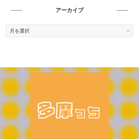
ゴ
リ
アーカイブ
ー
ア
ー
カ
イ
ブ