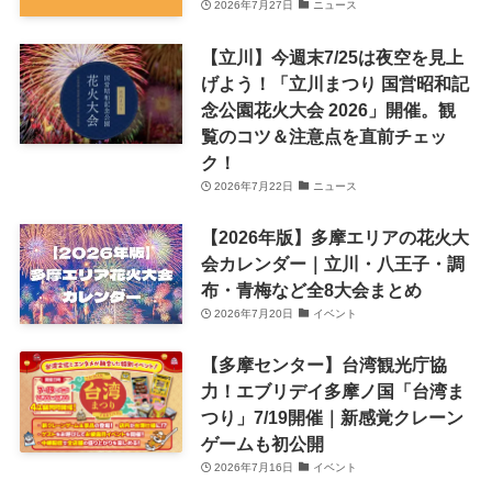
2026年7月27日
ニュース
【立川】今週末7/25は夜空を見上
げよう！「立川まつり 国営昭和記
念公園花火大会 2026」開催。観
覧のコツ＆注意点を直前チェッ
ク！
2026年7月22日
ニュース
【2026年版】多摩エリアの花火大
会カレンダー｜立川・八王子・調
布・青梅など全8大会まとめ
2026年7月20日
イベント
【多摩センター】台湾観光庁協
力！エブリデイ多摩ノ国「台湾ま
つり」7/19開催｜新感覚クレーン
ゲームも初公開
2026年7月16日
イベント