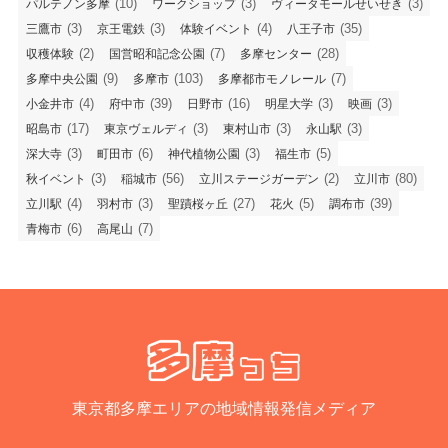
(10)
(3)
(3)
パルテノン多摩
ワークショップ
ヴィータモールせいせき
(3)
(3)
(4)
(35)
三鷹市
京王電鉄
体験イベント
八王子市
(2)
(7)
(28)
収穫体験
国営昭和記念公園
多摩センター
(9)
(103)
(7)
多摩中央公園
多摩市
多摩都市モノレール
(4)
(39)
(16)
(3)
(3)
小金井市
府中市
日野市
明星大学
映画
(17)
(3)
(3)
(3)
昭島市
東京ヴェルディ
東村山市
永山駅
(3)
(6)
(3)
(5)
深大寺
町田市
神代植物公園
福生市
(3)
(56)
(2)
(80)
秋イベント
稲城市
立川ステージガーデン
立川市
(4)
(3)
(27)
(5)
(39)
立川駅
羽村市
聖蹟桜ヶ丘
花火
調布市
(6)
(7)
青梅市
高尾山
東京都多摩エリアの地域情報発信メディア