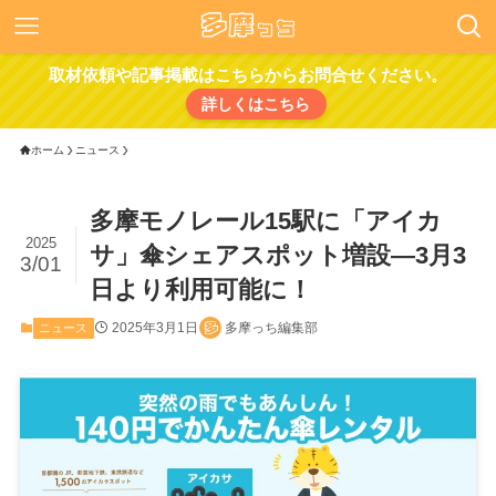
取材依頼や記事掲載はこちらからお問合せください。
詳しくはこちら
ホーム
ニュース
多摩モノレール15駅に「アイカ
2025
サ」傘シェアスポット増設—3月3
3/01
日より利用可能に！
2025年3月1日
多摩っち編集部
ニュース