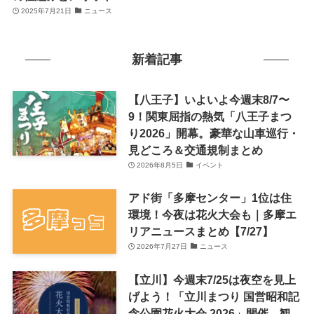
2025年7月21日
ニュース
新着記事
【八王子】いよいよ今週末8/7〜
9！関東屈指の熱気「八王子まつ
り2026」開幕。豪華な山車巡行・
見どころ＆交通規制まとめ
2026年8月5日
イベント
アド街「多摩センター」1位は住
環境！今夜は花火大会も｜多摩エ
リアニュースまとめ【7/27】
2026年7月27日
ニュース
【立川】今週末7/25は夜空を見上
げよう！「立川まつり 国営昭和記
念公園花火大会 2026」開催。観