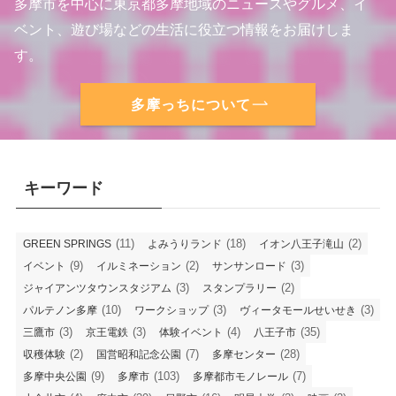
多摩市を中心に東京都多摩地域のニュースやグルメ、イ
ベント、遊び場などの生活に役立つ情報をお届けしま
す。
多摩っちについて
キーワード
(11)
(18)
(2)
GREEN SPRINGS
よみうりランド
イオン八王子滝山
(9)
(2)
(3)
イベント
イルミネーション
サンサンロード
(3)
(2)
ジャイアンツタウンスタジアム
スタンプラリー
(10)
(3)
(3)
パルテノン多摩
ワークショップ
ヴィータモールせいせき
(3)
(3)
(4)
(35)
三鷹市
京王電鉄
体験イベント
八王子市
(2)
(7)
(28)
収穫体験
国営昭和記念公園
多摩センター
(9)
(103)
(7)
多摩中央公園
多摩市
多摩都市モノレール