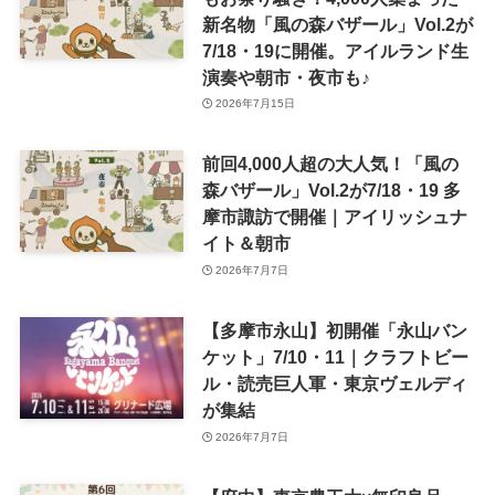
新名物「風の森バザール」Vol.2が
7/18・19に開催。アイルランド生
演奏や朝市・夜市も♪
2026年7月15日
前回4,000人超の大人気！「風の
森バザール」Vol.2が7/18・19 多
摩市諏訪で開催｜アイリッシュナ
イト＆朝市
2026年7月7日
【多摩市永山】初開催「永山バン
ケット」7/10・11｜クラフトビー
ル・読売巨人軍・東京ヴェルディ
が集結
2026年7月7日