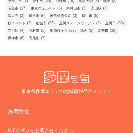
(4)
(39)
(16)
(3)
(3)
小金井市
府中市
日野市
明星大学
映画
(17)
(3)
(3)
(3)
昭島市
東京ヴェルディ
東村山市
永山駅
(3)
(6)
(3)
(5)
深大寺
町田市
神代植物公園
福生市
(3)
(56)
(2)
(80)
秋イベント
稲城市
立川ステージガーデン
立川市
(4)
(3)
(27)
(5)
(39)
立川駅
羽村市
聖蹟桜ヶ丘
花火
調布市
(6)
(7)
青梅市
高尾山
東京都多摩エリアの地域情報発信メディア
お問合せ
LINE公式からお問合せください。