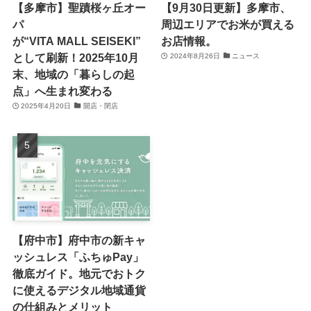
【多摩市】聖蹟桜ヶ丘オー
【9月30日更新】多摩市、
パ
周辺エリアでお米が買える
が“VITA MALL SEISEKI”
お店情報。
として刷新！2025年10月
2024年8月26日
ニュース
末、地域の「暮らしの起
点」へ生まれ変わる
2025年4月20日
開店・閉店
【府中市】府中市の新キャ
ッシュレス「ふちゅPay」
徹底ガイド。地元でおトク
に使えるデジタル地域通貨
の仕組みとメリット