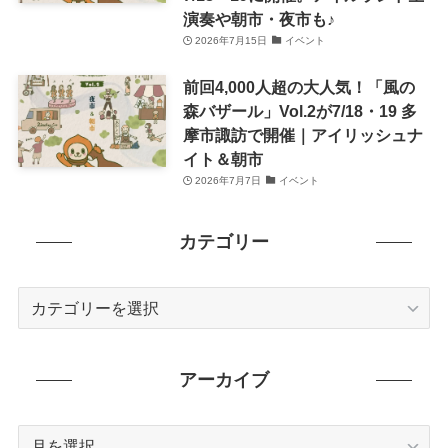
演奏や朝市・夜市も♪
2026年7月15日
イベント
前回4,000人超の大人気！「風の
森バザール」Vol.2が7/18・19 多
摩市諏訪で開催｜アイリッシュナ
イト＆朝市
2026年7月7日
イベント
カテゴリー
カ
テ
ゴ
リ
アーカイブ
ー
ア