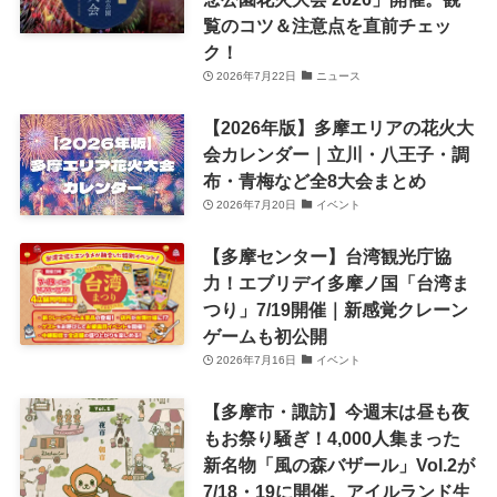
覧のコツ＆注意点を直前チェッ
ク！
2026年7月22日
ニュース
【2026年版】多摩エリアの花火大
会カレンダー｜立川・八王子・調
布・青梅など全8大会まとめ
2026年7月20日
イベント
【多摩センター】台湾観光庁協
力！エブリデイ多摩ノ国「台湾ま
つり」7/19開催｜新感覚クレーン
ゲームも初公開
2026年7月16日
イベント
【多摩市・諏訪】今週末は昼も夜
もお祭り騒ぎ！4,000人集まった
新名物「風の森バザール」Vol.2が
7/18・19に開催。アイルランド生