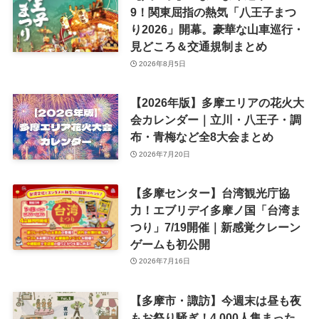
9！関東屈指の熱気「八王子まつ
り2026」開幕。豪華な山車巡行・
見どころ＆交通規制まとめ
2026年8月5日
【2026年版】多摩エリアの花火大
会カレンダー｜立川・八王子・調
布・青梅など全8大会まとめ
2026年7月20日
【多摩センター】台湾観光庁協
力！エブリデイ多摩ノ国「台湾ま
つり」7/19開催｜新感覚クレーン
ゲームも初公開
2026年7月16日
【多摩市・諏訪】今週末は昼も夜
もお祭り騒ぎ！4,000人集まった