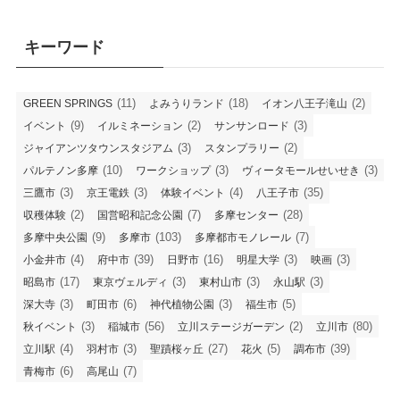
キーワード
(11)
(18)
(2)
GREEN SPRINGS
よみうりランド
イオン八王子滝山
(9)
(2)
(3)
イベント
イルミネーション
サンサンロード
(3)
(2)
ジャイアンツタウンスタジアム
スタンプラリー
(10)
(3)
(3)
パルテノン多摩
ワークショップ
ヴィータモールせいせき
(3)
(3)
(4)
(35)
三鷹市
京王電鉄
体験イベント
八王子市
(2)
(7)
(28)
収穫体験
国営昭和記念公園
多摩センター
(9)
(103)
(7)
多摩中央公園
多摩市
多摩都市モノレール
(4)
(39)
(16)
(3)
(3)
小金井市
府中市
日野市
明星大学
映画
(17)
(3)
(3)
(3)
昭島市
東京ヴェルディ
東村山市
永山駅
(3)
(6)
(3)
(5)
深大寺
町田市
神代植物公園
福生市
(3)
(56)
(2)
(80)
秋イベント
稲城市
立川ステージガーデン
立川市
(4)
(3)
(27)
(5)
(39)
立川駅
羽村市
聖蹟桜ヶ丘
花火
調布市
(6)
(7)
青梅市
高尾山