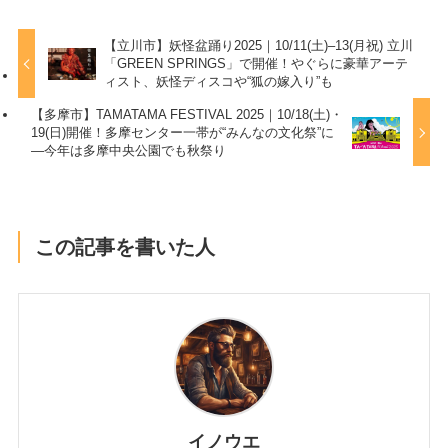
【立川市】妖怪盆踊り2025｜10/11(土)–13(月祝) 立川
「GREEN SPRINGS」で開催！やぐらに豪華アーテ
ィスト、妖怪ディスコや“狐の嫁入り”も
【多摩市】TAMATAMA FESTIVAL 2025｜10/18(土)・
19(日)開催！多摩センター一帯が“みんなの文化祭”に
—今年は多摩中央公園でも秋祭り
この記事を書いた人
イノウエ