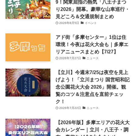
9！関東屈指の熱気「八王子まつ
り2026」開幕。豪華な山車巡行・
見どころ＆交通規制まとめ
2026年8月5日
イベント
アド街「多摩センター」1位は住
環境！今夜は花火大会も｜多摩エ
リアニュースまとめ【7/27】
2026年7月27日
ニュース
【立川】今週末7/25は夜空を見上
げよう！「立川まつり 国営昭和記
念公園花火大会 2026」開催。観
覧のコツ＆注意点を直前チェッ
ク！
2026年7月22日
ニュース
【2026年版】多摩エリアの花火大
会カレンダー｜立川・八王子・調