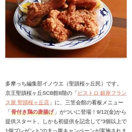
多摩っち編集部イノウエ（聖蹟桜ヶ丘民）です。
京王聖蹟桜ヶ丘SCB館8階の「
ビストロ 銀座フラン
ス屋 聖蹟桜ヶ丘店
」に、三笠会館の看板メニュー
「
骨付き鶏の唐揚げ
」がついに登場！9/12(金)から
提供スタート、しかも初提供を記念して“3個以上で
1個プレゼント”の太っ腹キャンペーンが実施されま