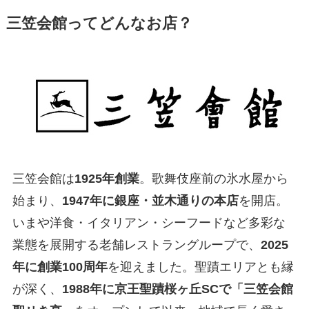
三笠会館ってどんなお店？
三笠会館は
1925年創業
。歌舞伎座前の氷水屋から
始まり、
1947年に銀座・並木通りの本店
を開店。
いまや洋食・イタリアン・シーフードなど多彩な
業態を展開する老舗レストラングループで、
2025
年に創業100周年
を迎えました。聖蹟エリアとも縁
が深く、
1988年に京王聖蹟桜ヶ丘SCで「三笠会館