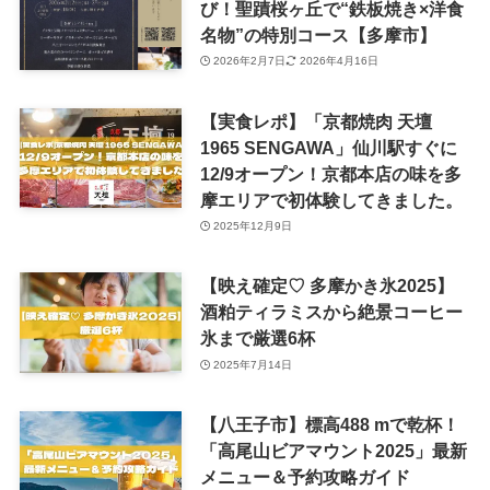
び！聖蹟桜ヶ丘で“鉄板焼き×洋食
名物”の特別コース【多摩市】
2026年2月7日
2026年4月16日
【実食レポ】「京都焼肉 天壇
1965 SENGAWA」仙川駅すぐに
12/9オープン！京都本店の味を多
摩エリアで初体験してきました。
2025年12月9日
【映え確定♡ 多摩かき氷2025】
酒粕ティラミスから絶景コーヒー
氷まで厳選6杯
2025年7月14日
【八王子市】標高488 mで乾杯！
「高尾山ビアマウント2025」最新
メニュー＆予約攻略ガイド