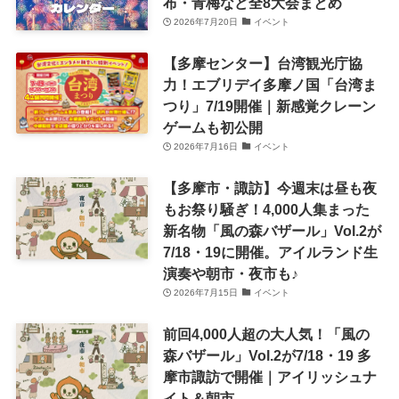
布・青梅など全8大会まとめ
2026年7月20日
イベント
【多摩センター】台湾観光庁協
力！エブリデイ多摩ノ国「台湾ま
つり」7/19開催｜新感覚クレーン
ゲームも初公開
2026年7月16日
イベント
【多摩市・諏訪】今週末は昼も夜
もお祭り騒ぎ！4,000人集まった
新名物「風の森バザール」Vol.2が
7/18・19に開催。アイルランド生
演奏や朝市・夜市も♪
2026年7月15日
イベント
前回4,000人超の大人気！「風の
森バザール」Vol.2が7/18・19 多
摩市諏訪で開催｜アイリッシュナ
イト＆朝市