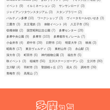
(9)
(2)
(3)
イベント
イルミネーション
サンサンロード
(3)
(2)
ジャイアンツタウンスタジアム
スタンプラリー
(10)
(3)
(3)
パルテノン多摩
ワークショップ
ヴィータモールせいせき
(3)
(3)
(4)
(35)
三鷹市
京王電鉄
体験イベント
八王子市
(2)
(7)
(28)
収穫体験
国営昭和記念公園
多摩センター
(9)
(103)
(7)
多摩中央公園
多摩市
多摩都市モノレール
(4)
(39)
(16)
(3)
(3)
小金井市
府中市
日野市
明星大学
映画
(17)
(3)
(3)
(3)
昭島市
東京ヴェルディ
東村山市
永山駅
(3)
(6)
(3)
(5)
深大寺
町田市
神代植物公園
福生市
(3)
(56)
(2)
(80)
秋イベント
稲城市
立川ステージガーデン
立川市
(4)
(3)
(27)
(5)
(39)
立川駅
羽村市
聖蹟桜ヶ丘
花火
調布市
(6)
(7)
青梅市
高尾山