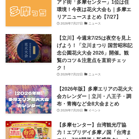
アド街「多摩センター」1位は住
環境！今夜は花火大会も｜多摩エ
リアニュースまとめ【7/27】
2026年7月27日
ニュース
【立川】今週末7/25は夜空を見上
げよう！「立川まつり 国営昭和記
念公園花火大会 2026」開催。観
覧のコツ＆注意点を直前チェッ
ク！
2026年7月22日
ニュース
【2026年版】多摩エリアの花火大
会カレンダー｜立川・八王子・調
布・青梅など全8大会まとめ
2026年7月20日
イベント
【多摩センター】台湾観光庁協
力！エブリデイ多摩ノ国「台湾ま