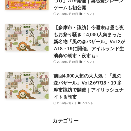
つり」7/19開催｜新感覚クレーン
ゲームも初公開
2026年7月16日
イベント
【多摩市・諏訪】今週末は昼も夜
もお祭り騒ぎ！4,000人集まった
新名物「風の森バザール」Vol.2が
7/18・19に開催。アイルランド生
演奏や朝市・夜市も♪
2026年7月15日
イベント
前回4,000人超の大人気！「風の
森バザール」Vol.2が7/18・19 多
摩市諏訪で開催｜アイリッシュナ
イト＆朝市
2026年7月7日
イベント
カテゴリー