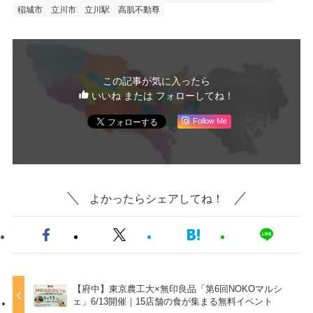
稲城市
立川市
立川駅
高肌不動尊
この記事が気に入ったら
いいね または フォローしてね！
Follow Me
よかったらシェアしてね！
【府中】東京農工大×無印良品「第6回NOKOマルシ
ェ」6/13開催｜15店舗の食が集まる無料イベント