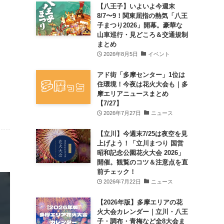
【八王子】いよいよ今週末
8/7〜9！関東屈指の熱気「八王
子まつり2026」開幕。豪華な
山車巡行・見どころ＆交通規制
まとめ
2026年8月5日
イベント
アド街「多摩センター」1位は
住環境！今夜は花火大会も｜多
摩エリアニュースまとめ
【7/27】
2026年7月27日
ニュース
【立川】今週末7/25は夜空を見
上げよう！「立川まつり 国営
昭和記念公園花火大会 2026」
開催。観覧のコツ＆注意点を直
前チェック！
2026年7月22日
ニュース
【2026年版】多摩エリアの花
火大会カレンダー｜立川・八王
子・調布・青梅など全8大会ま