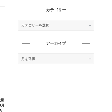
カテゴリー
カ
テ
ゴ
リ
アーカイブ
ー
ア
ー
カ
イ
ブ
次世
6月
ろ