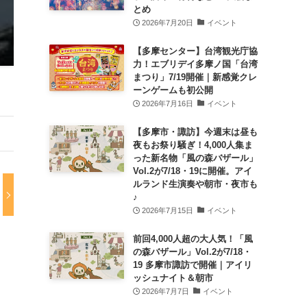
とめ
2026年7月20日
イベント
【多摩センター】台湾観光庁協
力！エブリデイ多摩ノ国「台湾
まつり」7/19開催｜新感覚クレ
ーンゲームも初公開
2026年7月16日
イベント
【多摩市・諏訪】今週末は昼も
夜もお祭り騒ぎ！4,000人集ま
った新名物「風の森バザール」
Vol.2が7/18・19に開催。アイ
ルランド生演奏や朝市・夜市も
♪
2026年7月15日
イベント
前回4,000人超の大人気！「風
の森バザール」Vol.2が7/18・
19 多摩市諏訪で開催｜アイリ
ッシュナイト＆朝市
2026年7月7日
イベント