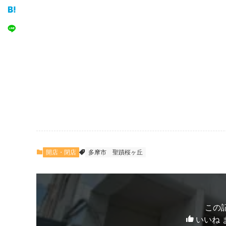
開店・閉店
多摩市
聖蹟桜ヶ丘
この
いいね 