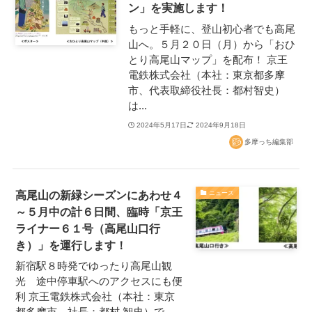
ン」を実施します！
もっと手軽に、登山初心者でも高尾
山へ。５月２０日（月）から「おひ
とり高尾山マップ」を配布！ 京王
電鉄株式会社（本社：東京都多摩
市、代表取締役社長：都村智史）
は...
2024年5月17日
2024年9月18日
多摩っち編集部
高尾山の新緑シーズンにあわせ４
ニュース
～５月中の計６日間、臨時「京王
ライナー６１号（高尾山口行
き）」を運行します！
新宿駅８時発でゆったり高尾山観
光 途中停車駅へのアクセスにも便
利 京王電鉄株式会社（本社：東京
都多摩市、社長：都村 智史）で