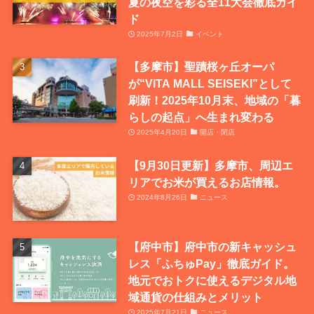
夏の夜空を彩る全11大会徹底ガイ
ド
2025年7月2日
イベント
【多摩市】聖蹟桜ヶ丘オーパ
が“VITA MALL SEISEKI”として
刷新！2025年10月末、地域の「暮
らしの起点」へ生まれ変わる
2025年4月20日
開店・閉店
【9月30日更新】多摩市、周辺エ
リアでお米が買えるお店情報。
2024年8月26日
ニュース
【府中市】府中市の新キャッシュ
レス「ふちゅPay」徹底ガイド。
地元でおトクに使えるデジタル地
域通貨の仕組みとメリット
2025年7月21日
ニュース