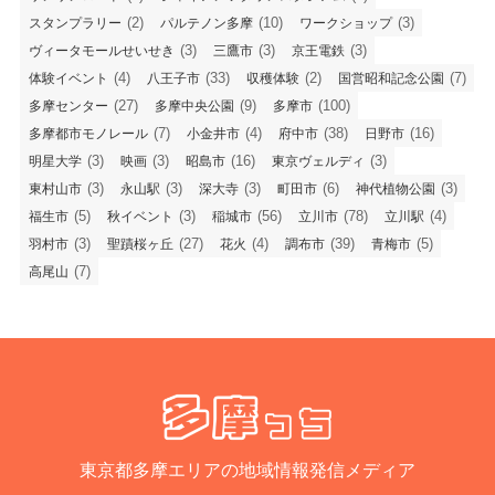
(2)
(10)
(3)
スタンプラリー
パルテノン多摩
ワークショップ
(3)
(3)
(3)
ヴィータモールせいせき
三鷹市
京王電鉄
(4)
(33)
(2)
(7)
体験イベント
八王子市
収穫体験
国営昭和記念公園
(27)
(9)
(100)
多摩センター
多摩中央公園
多摩市
(7)
(4)
(38)
(16)
多摩都市モノレール
小金井市
府中市
日野市
(3)
(3)
(16)
(3)
明星大学
映画
昭島市
東京ヴェルディ
(3)
(3)
(3)
(6)
(3)
東村山市
永山駅
深大寺
町田市
神代植物公園
(5)
(3)
(56)
(78)
(4)
福生市
秋イベント
稲城市
立川市
立川駅
(3)
(27)
(4)
(39)
(5)
羽村市
聖蹟桜ヶ丘
花火
調布市
青梅市
(7)
高尾山
東京都多摩エリアの地域情報発信メディア