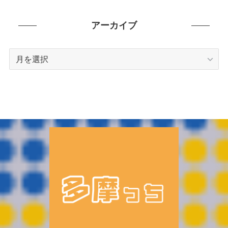
ゴ
リ
アーカイブ
ー
ア
ー
カ
イ
ブ