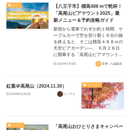
【八王子市】標高488 mで乾杯！
グルメ
「高尾山ビアマウント2025」最
新メニュー＆予約攻略ガイド
新宿から電車でわずか約１時間、ケ
ーブルカーで空を切り裂く６分の旅
を終えると、そこは標高４８８ｍの
天空ビアガーデン―。 ６月２８日
に開幕する「高尾山ビアマウント...
2025年7月3日
多摩っち編集部
紅葉＠高尾山（2024.11.30）
ギャラリー
2024年12月2日
イノウエ
「高尾山おひとりさまキャンペー
イベント